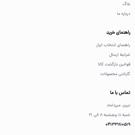
بلاگ
درباره ما
از کجا ابزار اصل بخریم؟
خرید از فروشگاه‌های معتبر مانند GS Tools باعث اطمینان از
راهنمای خرید
کیفیت و اصالت کالا می‌شود.
راهنمای انتخاب ابزار
شرایط ارسال
قوانین بازگشت کالا
گارانتی محصولات
تماس با ما
تبریز، میرداماد
شنبه تا پنجشنبه ۸ الی ۲۱
04133810519