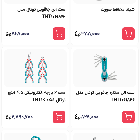
شیلد محافظ صورت
ست آلن چاقویی توتال مدل
THT1061826
۸۲۸٬۰۰۰
۳۸۸٬۰۰۰
ست آلن ستاره چاقویی توتال مدل
ست 6 پارچه الکترونیکی 4.5 اینچ
THT1061846
توتال THT1K 0511
۲٬۷۹۰٬۶۰۰
۸۲۸٬۰۰۰