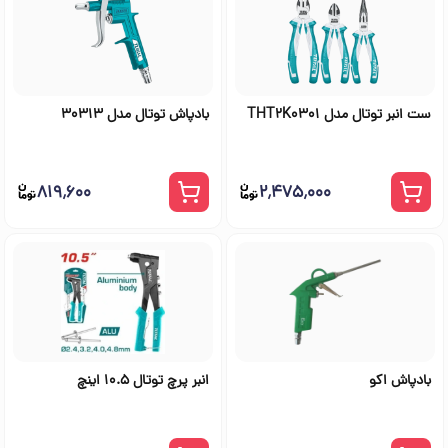
ست انبر توتال مدل THT2K0301
بادپاش توتال مدل 30313
۸۱۹٬۶۰۰
۲٬۴۷۵٬۰۰۰
بادپاش اکو
انبر پرچ توتال 10.5 اینچ