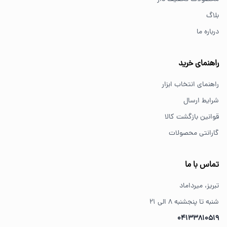
پیچ گوشتی و ابزار دستی انتخاب مناسبی هستند.
بلاگ
درباره ما
از کجا ابزار اصل بخریم؟
خرید از فروشگاه‌های معتبر مانند GS Tools باعث اطمینان از
راهنمای خرید
کیفیت و اصالت کالا می‌شود.
راهنمای انتخاب ابزار
شرایط ارسال
قوانین بازگشت کالا
گارانتی محصولات
تماس با ما
تبریز، میرداماد
شنبه تا پنجشنبه ۸ الی ۲۱
04133810519