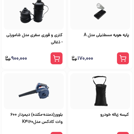
پایه هویه مسطتیلی مدل A
کتری و قوری سفری مدل شامورتی
- ذغالی
۹۰۰٬۰۰۰
۱۷۰٬۰۰۰
کیسه زباله خودرو
بلوور(دمنده-مکنده) دیمردار 600
وات کادکس مدلK4160