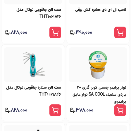
لامپ ال ای دی حشره کش برقی
ست آلن چاقویی توتال مدل
THT1061826
۸۲۸٬۰۰۰
۴۹۰٬۰۰۰
نوار پرایمر چسبی کولر گازی 20
ست آلن ستاره چاقویی توتال مدل
یاردی سفید، SA COOL نوار عایق
THT1061846
پرایمری
۸۲۸٬۰۰۰
۳۷۸٬۰۰۰