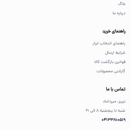
بلاگ
درباره ما
از کجا ابزار اصل بخریم؟
خرید از فروشگاه‌های معتبر مانند GS Tools باعث اطمینان از
راهنمای خرید
کیفیت و اصالت کالا می‌شود.
راهنمای انتخاب ابزار
شرایط ارسال
قوانین بازگشت کالا
گارانتی محصولات
تماس با ما
تبریز، میرداماد
شنبه تا پنجشنبه ۸ الی ۲۱
04133810519