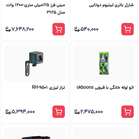
شارژر باتری لیتیوم دوتایی
مینی فرز 125میلی متری-1200 وات
مدل 3125
۷٬۶۴۸٬۲۰۰
۵۴۰٬۰۰۰
اتو لوله خانگی با قیچی okboons
تراز لیزری RH-9501
۵٬۳۹۴٬۰۰۰
۲٬۴۷۵٬۰۰۰