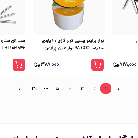
ل
نوار پرایمر چسبی کولر گازی 20 یاردی
ست آلن ستاره 
سفید، SA COOL نوار عایق پرایمری
THT1061846
۳۷۸٬۰۰۰
۸۲۸٬۰۰۰
29
5
4
3
2
1