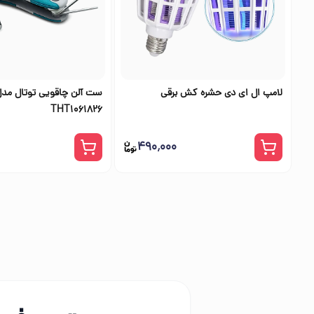
لامپ ال ای دی حشره کش برقی
ست آلن چاقویی توتال مد
THT1061826
۴۹۰٬۰۰۰