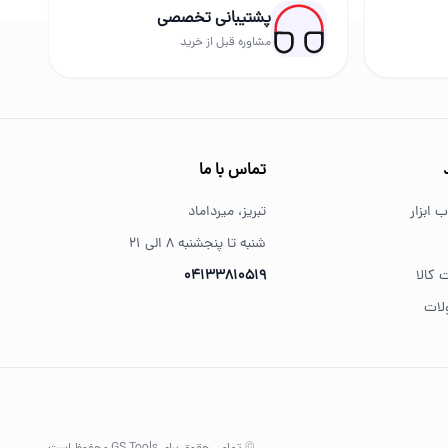
پشتیبانی تخصصی
مشاوره قبل از خرید
تماس با ما
 ابزار
تبریز، میرداماد
شنبه تا پنجشنبه ۸ الی ۲۱
 کالا
04133810519
لات