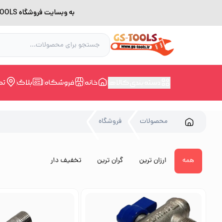
به وبسایت فروشگاه GS-TOOLS خوش آمدید. لطفا بدلیل اختلال اینترنت برای خرید و مشاوره با شماره 09228168388 در ارتباط باشید.
دسته بندی کالاها
خانه
فروشگاه
بلاگ
تم
محصولات
فروشگاه
همه
ارزان ترین
گران ترین
تخفیف دار