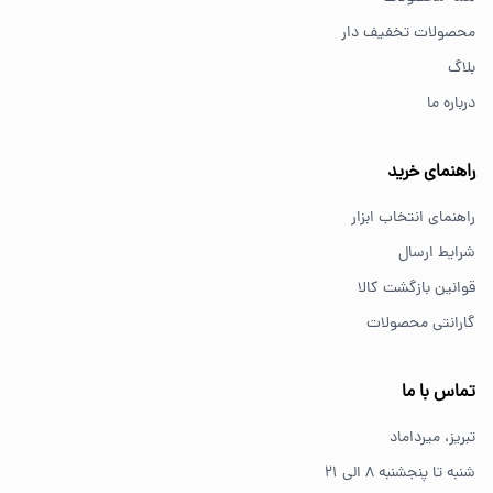
برای کارهای خانگی معمولاً ابزارهای سبک مانند دریل شارژی،
محصولات تخفیف دار
پیچ گوشتی و ابزار دستی انتخاب مناسبی هستند.
بلاگ
درباره ما
از کجا ابزار اصل بخریم؟
خرید از فروشگاه‌های معتبر مانند GS Tools باعث اطمینان از
راهنمای خرید
کیفیت و اصالت کالا می‌شود.
راهنمای انتخاب ابزار
شرایط ارسال
قوانین بازگشت کالا
گارانتی محصولات
تماس با ما
تبریز، میرداماد
شنبه تا پنجشنبه ۸ الی ۲۱