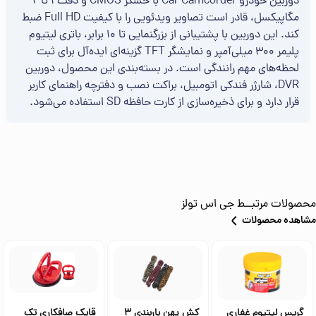
دوربین خودرو Car Camcorder با حسگر CMOS و دقت ۱ تا ۲
مگاپیکسل، قادر است تصاویر ویدئویی را با کیفیت Full HD ضبط
کند. این دوربین با پشتیبانی از بزرگنمایی تا ۱۰ برابر، باتری لیتیوم
پلیمر ۳۰۰ میلی‌آمپر و نمایشگر TFT گزینه‌ای ایده‌آل برای ثبت
لحظه‌های مهم رانندگی است. در بسته‌بندی این محصول، دوربین
DVR، شارژر فندکی اتومبیل، براکت نصب و دفترچه راهنمای کاربر
قرار دارد و برای ذخیره‌سازی از کارت حافظه SD استفاده می‌شود.
محصولات مرتبــط
جی اس تولز
مشاهده محصولات
گریس لیتیوم غفاری
کش پهن باربندی 3
قاپک صافکاری تک