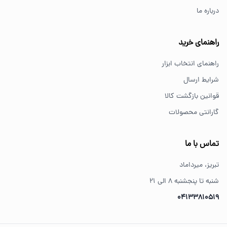
درباره ما
از کجا ابزار اصل بخریم؟
خرید از فروشگاه‌های معتبر مانند GS Tools باعث اطمینان از
راهنمای خرید
کیفیت و اصالت کالا می‌شود.
راهنمای انتخاب ابزار
شرایط ارسال
قوانین بازگشت کالا
گارانتی محصولات
تماس با ما
تبریز، میرداماد
شنبه تا پنجشنبه ۸ الی ۲۱
04133810519