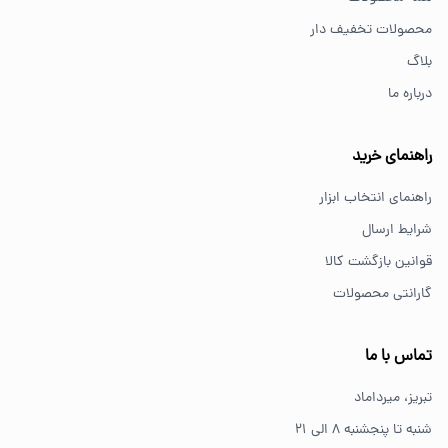
برای کارهای خانگی معمولاً ابزارهای سبک مانند دریل شارژی،
محصولات تخفیف دار
پیچ گوشتی و ابزار دستی انتخاب مناسبی هستند.
بلاگ
درباره ما
از کجا ابزار اصل بخریم؟
خرید از فروشگاه‌های معتبر مانند GS Tools باعث اطمینان از
راهنمای خرید
کیفیت و اصالت کالا می‌شود.
راهنمای انتخاب ابزار
شرایط ارسال
قوانین بازگشت کالا
گارانتی محصولات
تماس با ما
تبریز، میرداماد
شنبه تا پنجشنبه ۸ الی ۲۱