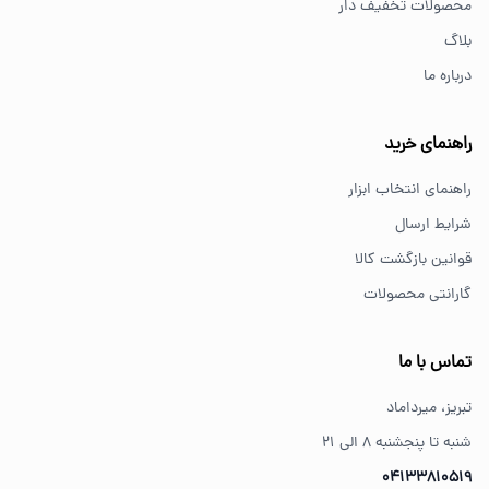
محصولات تخفیف دار
پیچ گوشتی و ابزار دستی انتخاب مناسبی هستند.
بلاگ
درباره ما
از کجا ابزار اصل بخریم؟
خرید از فروشگاه‌های معتبر مانند GS Tools باعث اطمینان از
راهنمای خرید
کیفیت و اصالت کالا می‌شود.
راهنمای انتخاب ابزار
شرایط ارسال
قوانین بازگشت کالا
گارانتی محصولات
تماس با ما
تبریز، میرداماد
شنبه تا پنجشنبه ۸ الی ۲۱
04133810519