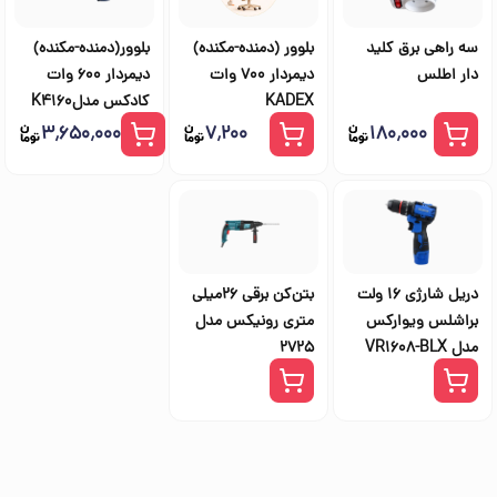
سه راهی برق کلید
بلوور (دمنده-مکنده)
بلوور(دمنده-مکنده)
دار اطلس
دیمردار 700 وات
دیمردار 600 وات
KADEX
کادکس مدلK4160
۳٬۶۵۰٬۰۰۰
۷٬۲۰۰
۱۸۰٬۰۰۰
دریل شارژی 16 ولت
بتن‌کن برقی 26میلی
براشلس ویوارکس
متری رونیکس مدل
مدل VR1608-BLX
2725