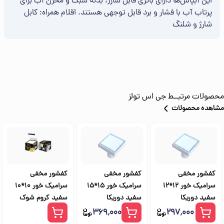
این آبپاش‌ها دارای باتری قابل شارژ، بدنه سبک و مخزن آب برای
پرتاب آب با فشار و برد قابل توجهی هستند. اقلام همراه: کابل
شارژ و شلنگ
محصولات مرتبــط
جی اس تولز
مشاهده محصولات
کفشور مخفی
کفشور مخفی
کفشور مخفی
سرامیک خور 12*12
سرامیک خور 15*15
سرامیک خور 10*10
سفید دوریکا
سفید دوریکا
سفید کروم شوک
۳۶۹٬۰۰۰
۲۹۷٬۰۰۰