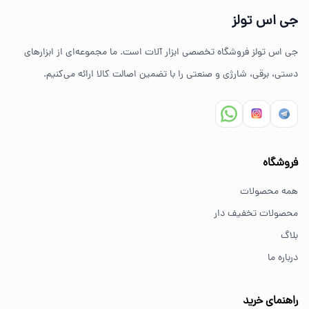
جی اس تولز
ضمانت اصالت کالا
جی اس تولز فروشگاه تخصصی ابزار آلات است. ما مجموعه‌ای از ابزارهای
ارسال سریع به سراسر ایران
دستی، برقی، شارژی و صنعتی را با تضمین اصالت کالا ارائه می‌کنیم.
مشاوره تخصصی خرید ابزار
سوالات متداول خرید ابزار
فروشگاه
بهترین ابزار برای کارهای خانگی چیست؟
همه محصولات
برای کارهای خانگی معمولاً ابزارهای سبک مانند دریل شارژی،
محصولات تخفیف دار
پیچ گوشتی و ابزار دستی انتخاب مناسبی هستند.
بلاگ
درباره ما
از کجا ابزار اصل بخریم؟
خرید از فروشگاه‌های معتبر مانند GS Tools باعث اطمینان از
راهنمای خرید