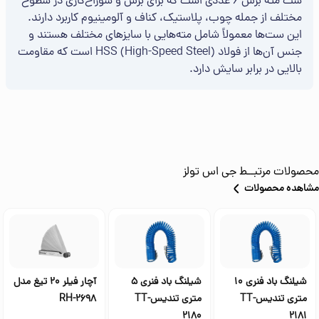
ست مته برش 6 عددی است که برای برش و سوراخ‌کاری در سطوح
مختلف از جمله چوب، پلاستیک، کناف و آلومینیوم کاربرد دارند.
این ست‌ها معمولاً شامل مته‌هایی با سایزهای مختلف هستند و
جنس آن‌ها از فولاد HSS (High-Speed Steel) است که مقاومت
بالایی در برابر سایش دارد.
محصولات مرتبــط
جی اس تولز
مشاهده محصولات
شیلنگ باد فنری 10
شیلنگ باد فنری 5
آچار فیلر 20 تیغ مدل
متری تندیسTT-
متری تندیسTT-
RH-2698
2180
2181