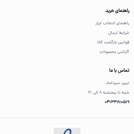
خرید از فروشگاه‌های معتبر مانند GS Tools باعث اطمینان از
راهنمای خرید
کیفیت و اصالت کالا می‌شود.
راهنمای انتخاب ابزار
شرایط ارسال
قوانین بازگشت کالا
گارانتی محصولات
تماس با ما
تبریز، میرداماد
شنبه تا پنجشنبه ۸ الی ۲۱
04133810519