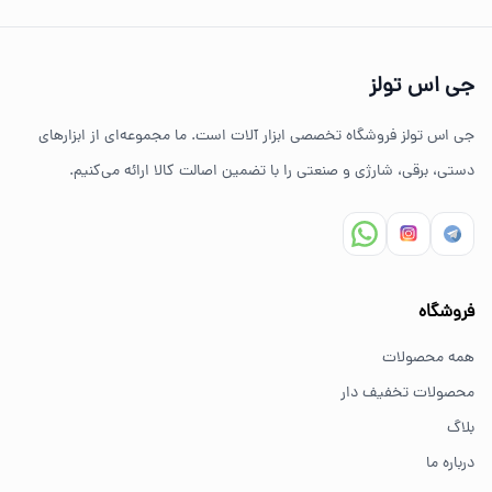
چرا خرید از جی اس تولز؟
تنوع بالای ابزارهای دستی و صنعتی
جی اس تولز
ضمانت اصالت کالا
جی اس تولز فروشگاه تخصصی ابزار آلات است. ما مجموعه‌ای از ابزارهای
ارسال سریع به سراسر ایران
دستی، برقی، شارژی و صنعتی را با تضمین اصالت کالا ارائه می‌کنیم.
مشاوره تخصصی خرید ابزار
سوالات متداول خرید ابزار
فروشگاه
بهترین ابزار برای کارهای خانگی چیست؟
همه محصولات
برای کارهای خانگی معمولاً ابزارهای سبک مانند دریل شارژی،
محصولات تخفیف دار
پیچ گوشتی و ابزار دستی انتخاب مناسبی هستند.
بلاگ
درباره ما
از کجا ابزار اصل بخریم؟