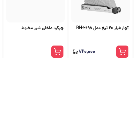
آچار فیلر 20 تیغ مدل RH-2698
چپگرد داخلی شیر مخلوط
۷۲۰٬۰۰۰
شگاه ابزار آلات و خرید ابزار از ج
راهنمای جامع انتخاب و خرید ابزار دستی، برقی، صنعتی، بادی و بنزینی