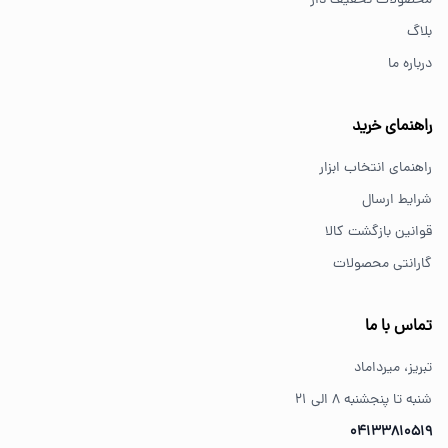
محصولات تخفیف دار
پیچ گوشتی و ابزار دستی انتخاب مناسبی هستند.
بلاگ
درباره ما
از کجا ابزار اصل بخریم؟
خرید از فروشگاه‌های معتبر مانند GS Tools باعث اطمینان از
راهنمای خرید
کیفیت و اصالت کالا می‌شود.
راهنمای انتخاب ابزار
شرایط ارسال
قوانین بازگشت کالا
گارانتی محصولات
تماس با ما
تبریز، میرداماد
شنبه تا پنجشنبه ۸ الی ۲۱
04133810519