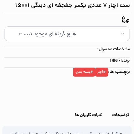
ست اچار ۷ عددی یکسر جغجغه ای دینگی 15001
مشخصات محصول:
برند:
DINGI
برچسب ها:
آچار
بسته بندی
#
#
توضیحات
نظرات کاربران ها