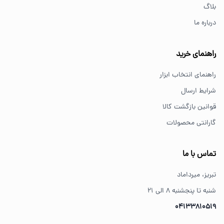
بلاگ
درباره ما
از کجا ابزار اصل بخریم؟
خرید از فروشگاه‌های معتبر مانند GS Tools باعث اطمینان از
راهنمای خرید
کیفیت و اصالت کالا می‌شود.
راهنمای انتخاب ابزار
شرایط ارسال
قوانین بازگشت کالا
گارانتی محصولات
تماس با ما
تبریز، میرداماد
شنبه تا پنجشنبه ۸ الی ۲۱
04133810519