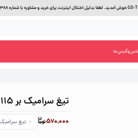
اس و آدرس ما
تیغ سرامیک بر 115 میلیمتر EKO
570,000