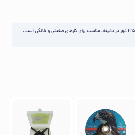
تیغ سرامیک بر 115 میلیمتر EKO، ابزاری حرفه‌ای و با کیفیت بالا برای برش دقیق سرامیک است. این تیغ با قطر 115 میلیمتر و سرعت برش 12500 دور در دقیقه، مناسب برای کارهای صنعتی و خانگی است.