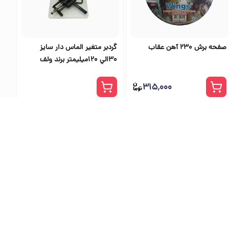
صفحه برش 230 آهن عقاب
گردبر متغير الماس دار سايز
30الي 120ميليمتر برند ولف
۳۱۵٬۰۰۰
ی اس تولز