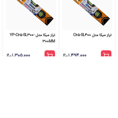
تراز میکا مدل C65-SL400
تراز میکا مدل YP-C65-SL300-
300MM
۱٬۳۰۵٬۰۰۰
۱٬۴۹۴٬۰۰۰
شگاه ابزار آلات و خرید ابزار از ج