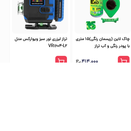
چاک لاین (ریسمان رنگی)۱۵ متری
تراز لیزری نور سبز ویوارکس مدل
با پودر رنگی و آب تراز
VR1604-L2
۴۱۴٬۰۰۰
ی اس تولز