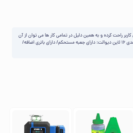
ی کاربر راحت کرده و به همین دلیل در تمامی کار ها می توان از آن
استفاده کرد. برد مفید این دستگاه در محوطه بیرون (جلو نور خورشید) 100 متر و در فضای داخلی 150 متر هست. اقلام همراه تراز لیزری 4 بعدی 16 لاین دیوالت: دارای جعبه مستحکم/ دارای باتری اضافه/