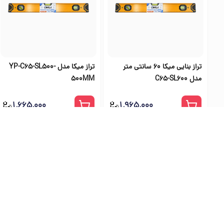
تراز بنایی میکا 60 سانتی متر
تراز میکا مدل YP-C65-SL500-
مدل C65-SL600
500MM
۱٬۶۶۵٬۰۰۰
۱٬۹۶۵٬۰۰۰
بهترین فرو