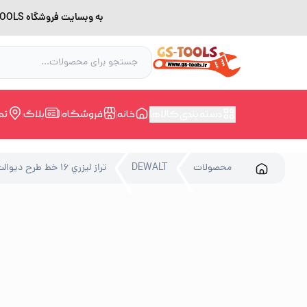
به وبسایت فروشگاه GS-TOOLS خوش آمدید. لطفا بدلیل اختلال اینترنت برای خرید و مشاوره با شماره 09228168388 در ارتباط باشید.
دسته بندی کالاها
خانه
فروشگاه
بلاگ
تم
محصولات
DEWALT
تراز ليزري 16 خط طرح ديوالت نور سبز