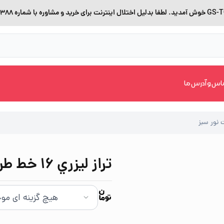
اس و آدرس ما
تراز ليزري 16 خط طرح ديوالت نور سبز