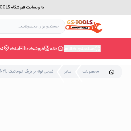
به وبسایت فروشگاه GS-TOOLS خوش آمدید. لطفا بدلیل اختلال اینترنت برای خرید و مشاوره با شماره 09228168388 در ارتباط باشید.
دسته بندی کالاها
خانه
فروشگاه
بلاگ
تم
محصولات
سایر
قيچي لوله بر بزرگ اتوماتيک VINYL