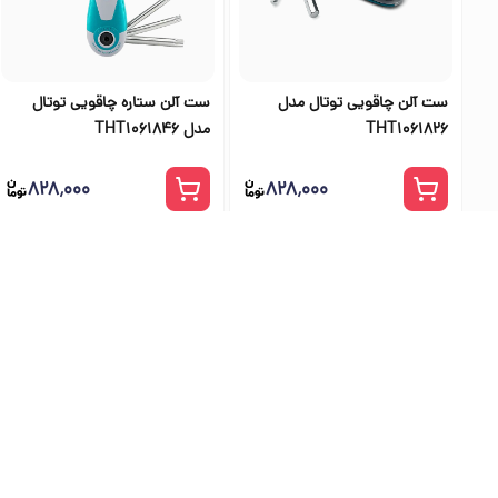
ست آلن چاقویی توتال مدل
ست آلن ستاره چاقویی توتال
THT1061826
مدل THT1061846
۸۲۸٬۰۰۰
۸۲۸٬۰۰۰
بهترین فرو