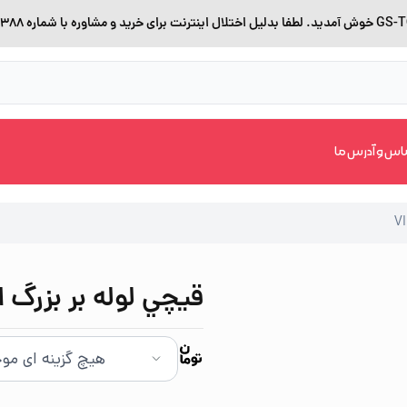
اس و آدرس ما
قيچي لوله بر بزرگ اتوم