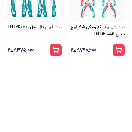
ست 6 پارچه الکترونیکی 4.5 اینچ
ست انبر توتال مدل THT2K0301
توتال THT1K 0511
۲٬۴۷۵٬۰۰۰
۲٬۷۹۰٬۶۰۰
شگاه ابزار آلات و خرید ابزار از ج
راهنمای جامع انتخاب و خرید ابزار دستی، برقی، صنعتی، بادی و بنزینی