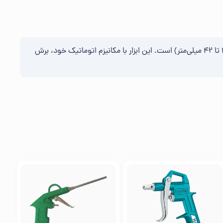
قیچی لوله بر بزرگ اتوماتیک وینیل (VINYL) ابزاری برای برش لوله‌های پی‌وی‌سی، آلومینیومی و پلاستیکی تا قطر معین (در منابع مختلف 32 تا 42 میلی‌متر) است. این ابزار با مکانیزم اتوماتیک خود، برش