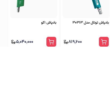
بادپاش توتال مدل 30313
بادپاش اکو
۵٬۰۴۰٬۰۰۰
۸۱۹٬۶۰۰
ی اس تولز