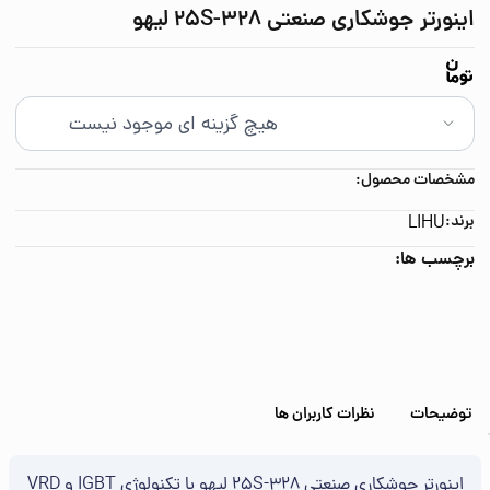
اینورتر جوشکاری صنعتی 25S-328 لیهو
مشخصات محصول:
برند:
LIHU
برچسب ها:
توضیحات
نظرات کاربران ها
اینورتر جوشکاری صنعتی 25S-328 لیهو با تکنولوژی IGBT و VRD