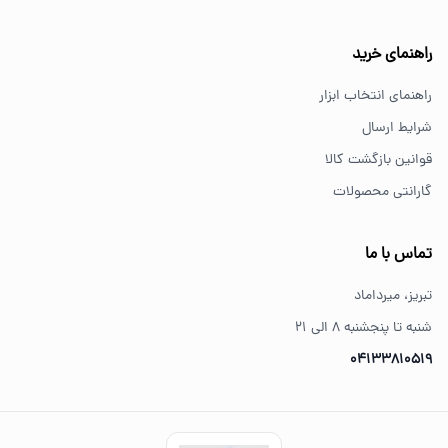
از کجا ابزار اصل بخریم؟
خرید از فروشگاه‌های معتبر مانند GS Tools باعث اطمینان از
راهنمای خرید
کیفیت و اصالت کالا می‌شود.
راهنمای انتخاب ابزار
شرایط ارسال
قوانین بازگشت کالا
گارانتی محصولات
تماس با ما
تبریز، میرداماد
شنبه تا پنجشنبه ۸ الی ۲۱
04133810519