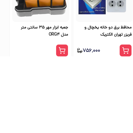
محافظ برق دو خانه یخچال و
جعبه ابزار مهر 35 سانتی متر
فریزر تهران الکتریک
مدل ORG4
۷۵۶٬۰۰۰
ی اس تولز