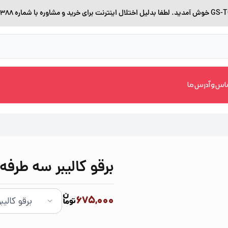
اس و آدرس ما
برقو کالیبر سه طرفه
675,000