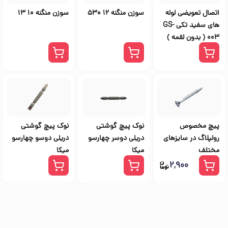
اتصال تعویضی لوله
سوزن منگنه 12 530
سوزن منگنه 10 13
های سفید تکی GS-
003 ( بدون لقمه )
پیچ مخصوص
نوک پیچ گوشتی
نوک پیچ گوشتی
رولپلاگ در سایزهای
دریلی دوسر چهارسو
دریلی دوسو چهارسو
مختلف
میکا
میکا
۲٬۹۰۰