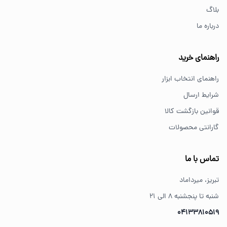
پیچ گوشتی و ابزار دستی انتخاب مناسبی هستند.
بلاگ
درباره ما
از کجا ابزار اصل بخریم؟
خرید از فروشگاه‌های معتبر مانند GS Tools باعث اطمینان از
راهنمای خرید
کیفیت و اصالت کالا می‌شود.
راهنمای انتخاب ابزار
شرایط ارسال
قوانین بازگشت کالا
گارانتی محصولات
تماس با ما
تبریز، میرداماد
شنبه تا پنجشنبه ۸ الی ۲۱
04133810519