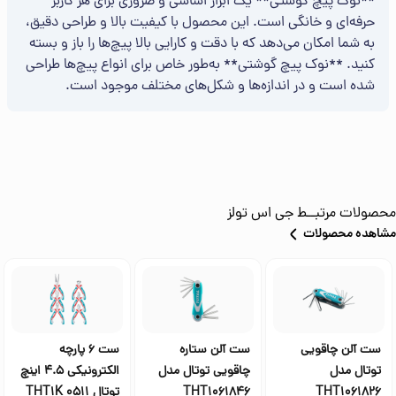
**نوک پیچ گوشتی** یک ابزار اساسی و ضروری برای هر کاربر
حرفه‌ای و خانگی است. این محصول با کیفیت بالا و طراحی دقیق،
به شما امکان می‌دهد که با دقت و کارایی بالا پیچ‌ها را باز و بسته
کنید. **نوک پیچ گوشتی** به‌طور خاص برای انواع پیچ‌ها طراحی
شده است و در اندازه‌ها و شکل‌های مختلف موجود است.
محصولات مرتبــط
جی اس تولز
مشاهده محصولات
ست آلن چاقویی
ست آلن ستاره
ست 6 پارچه
توتال مدل
چاقویی توتال مدل
الکترونیکی 4.5 اینچ
THT1061826
THT1061846
توتال THT1K 0511