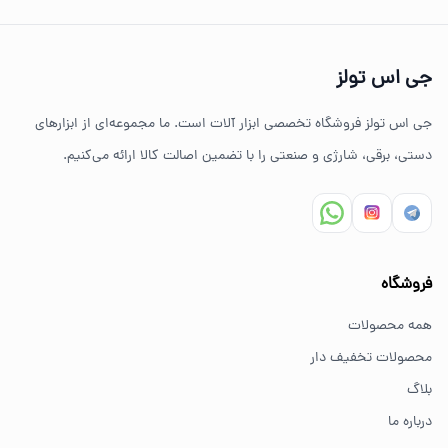
چرا خرید از جی اس تولز؟
تنوع بالای ابزارهای دستی و صنعتی
جی اس تولز
ضمانت اصالت کالا
جی اس تولز فروشگاه تخصصی ابزار آلات است. ما مجموعه‌ای از ابزارهای
ارسال سریع به سراسر ایران
دستی، برقی، شارژی و صنعتی را با تضمین اصالت کالا ارائه می‌کنیم.
مشاوره تخصصی خرید ابزار
سوالات متداول خرید ابزار
فروشگاه
بهترین ابزار برای کارهای خانگی چیست؟
همه محصولات
برای کارهای خانگی معمولاً ابزارهای سبک مانند دریل شارژی،
محصولات تخفیف دار
پیچ گوشتی و ابزار دستی انتخاب مناسبی هستند.
بلاگ
درباره ما
از کجا ابزار اصل بخریم؟