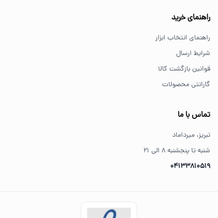
خرید از فروشگاه‌های معتبر مانند GS Tools باعث اطمینان از
راهنمای خرید
کیفیت و اصالت کالا می‌شود.
راهنمای انتخاب ابزار
شرایط ارسال
قوانین بازگشت کالا
گارانتی محصولات
تماس با ما
تبریز، میرداماد
شنبه تا پنجشنبه ۸ الی ۲۱
04133810519