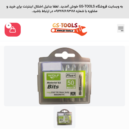
به وبسایت فروشگاه GS-TOOLS خوش آمدید. لطفا بدلیل اختلال اینترنت برای خرید و
مشاوره با شماره 09228168388 در ارتباط باشید.
0