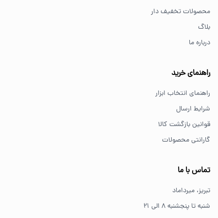
برای کارهای خانگی معمولاً ابزارهای سبک مانند دریل شارژی،
محصولات تخفیف دار
پیچ گوشتی و ابزار دستی انتخاب مناسبی هستند.
بلاگ
درباره ما
از کجا ابزار اصل بخریم؟
خرید از فروشگاه‌های معتبر مانند GS Tools باعث اطمینان از
راهنمای خرید
کیفیت و اصالت کالا می‌شود.
راهنمای انتخاب ابزار
شرایط ارسال
قوانین بازگشت کالا
گارانتی محصولات
تماس با ما
تبریز، میرداماد
شنبه تا پنجشنبه ۸ الی ۲۱