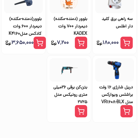
سه راهی برق کلید
بلوور (دمنده-مکنده)
بلوور(دمنده-مکنده)
دار اطلس
دیمردار 700 وات
دیمردار 600 وات
KADEX
کادکس مدلK4160
۳٬۶۵۰٬۰۰۰
۷٬۲۰۰
۱۸۰٬۰۰۰
دریل شارژی 16 ولت
بتن‌کن برقی 26میلی
براشلس ویوارکس
متری رونیکس مدل
مدل VR1608-BLX
2725