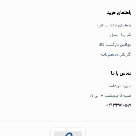
خرید از فروشگاه‌های معتبر مانند GS Tools باعث اطمینان از
راهنمای خرید
کیفیت و اصالت کالا می‌شود.
راهنمای انتخاب ابزار
شرایط ارسال
قوانین بازگشت کالا
گارانتی محصولات
تماس با ما
تبریز، میرداماد
شنبه تا پنجشنبه ۸ الی ۲۱
04133810519