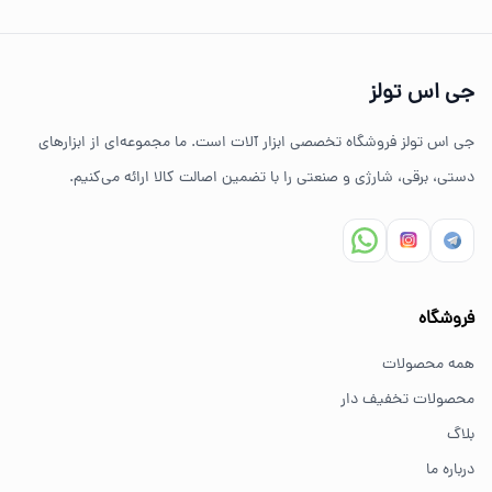
چرا خرید از جی اس تولز؟
تنوع بالای ابزارهای دستی و صنعتی
جی اس تولز
ضمانت اصالت کالا
جی اس تولز فروشگاه تخصصی ابزار آلات است. ما مجموعه‌ای از ابزارهای
ارسال سریع به سراسر ایران
دستی، برقی، شارژی و صنعتی را با تضمین اصالت کالا ارائه می‌کنیم.
مشاوره تخصصی خرید ابزار
سوالات متداول خرید ابزار
فروشگاه
بهترین ابزار برای کارهای خانگی چیست؟
همه محصولات
برای کارهای خانگی معمولاً ابزارهای سبک مانند دریل شارژی،
محصولات تخفیف دار
پیچ گوشتی و ابزار دستی انتخاب مناسبی هستند.
بلاگ
درباره ما
از کجا ابزار اصل بخریم؟