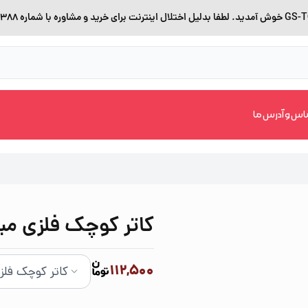
اس و آدرس ما
کاتر کوچک فلزی میک
112,500