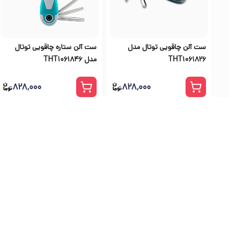
ست آلن چاقویی توتال مدل
ست آلن ستاره چاقویی توتال
THT1061826
مدل THT1061846
۸۲۸٬۰۰۰
۸۲۸٬۰۰۰
بهترین فرو