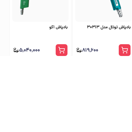
بادپاش توتال مدل 30313
بادپاش اکو
۵٬۰۴۰٬۰۰۰
۸۱۹٬۶۰۰
ی اس تولز