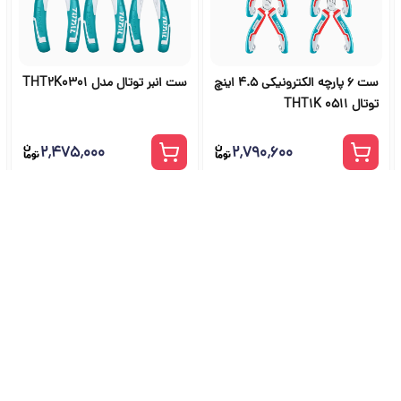
ست 6 پارچه الکترونیکی 4.5 اینچ
ست انبر توتال مدل THT2K0301
توتال THT1K 0511
۲٬۴۷۵٬۰۰۰
۲٬۷۹۰٬۶۰۰
شگاه ابزار آلات و خرید ابزار از ج
راهنمای جامع انتخاب و خرید ابزار دستی، برقی، صنعتی، بادی و بنزینی