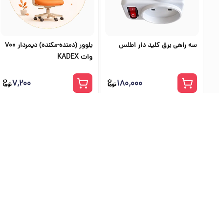
سه راهی برق کلید دار اطلس
بلوور (دمنده-مکنده) دیمردار 700
وات KADEX
۷٬۲۰۰
۱۸۰٬۰۰۰
بهترین فرو