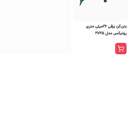
بتن‌کن برقی 26میلی متری
رونیکس مدل 2725
ی اس تولز