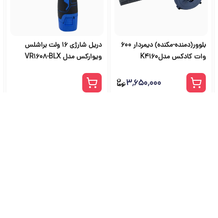
بلوور(دمنده-مکنده) دیمردار 600
دریل شارژی 16 ولت براشلس
وات کادکس مدلK4160
ویوارکس مدل VR1608-BLX
۳٬۶۵۰٬۰۰۰
شگاه ابزار آلات و خرید ابزار از ج
راهنمای جامع انتخاب و خرید ابزار دستی، برقی، صنعتی، بادی و بنزینی