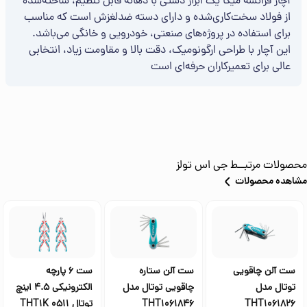
آچار فرانسه میکا یک ابزار دستی با دهانه قابل تنظیم، ساخته‌شده
از فولاد سخت‌کاری‌شده و دارای دسته ضدلغزش است که مناسب
برای استفاده در پروژه‌های صنعتی، خودرویی و خانگی می‌باشد.
این آچار با طراحی ارگونومیک، دقت بالا و مقاومت زیاد، انتخابی
عالی برای تعمیرکاران حرفه‌ای است
محصولات مرتبــط
جی اس تولز
مشاهده محصولات
ست آلن چاقویی
ست آلن ستاره
ست 6 پارچه
توتال مدل
چاقویی توتال مدل
الکترونیکی 4.5 اینچ
THT1061826
THT1061846
توتال THT1K 0511