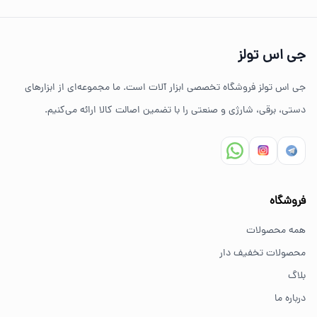
چرا خرید از جی اس تولز؟
تنوع بالای ابزارهای دستی و صنعتی
جی اس تولز
ضمانت اصالت کالا
جی اس تولز فروشگاه تخصصی ابزار آلات است. ما مجموعه‌ای از ابزارهای
ارسال سریع به سراسر ایران
دستی، برقی، شارژی و صنعتی را با تضمین اصالت کالا ارائه می‌کنیم.
مشاوره تخصصی خرید ابزار
سوالات متداول خرید ابزار
فروشگاه
بهترین ابزار برای کارهای خانگی چیست؟
همه محصولات
برای کارهای خانگی معمولاً ابزارهای سبک مانند دریل شارژی،
محصولات تخفیف دار
پیچ گوشتی و ابزار دستی انتخاب مناسبی هستند.
بلاگ
درباره ما
از کجا ابزار اصل بخریم؟