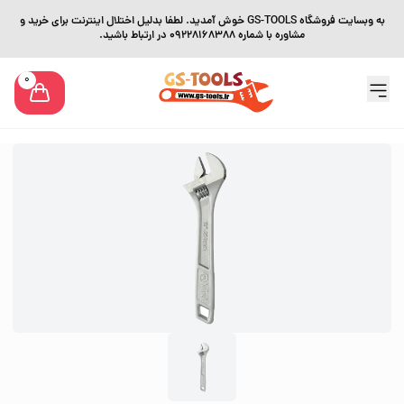
به وبسایت فروشگاه GS-TOOLS خوش آمدید. لطفا بدلیل اختلال اینترنت برای خرید و
مشاوره با شماره 09228168388 در ارتباط باشید.
0