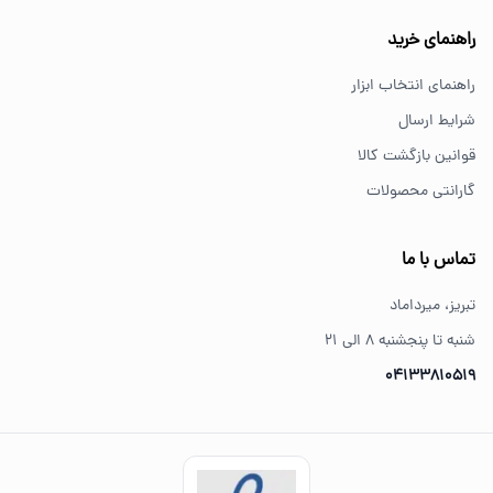
خرید از فروشگاه‌های معتبر مانند GS Tools باعث اطمینان از
راهنمای خرید
کیفیت و اصالت کالا می‌شود.
راهنمای انتخاب ابزار
شرایط ارسال
قوانین بازگشت کالا
گارانتی محصولات
تماس با ما
تبریز، میرداماد
شنبه تا پنجشنبه ۸ الی ۲۱
04133810519