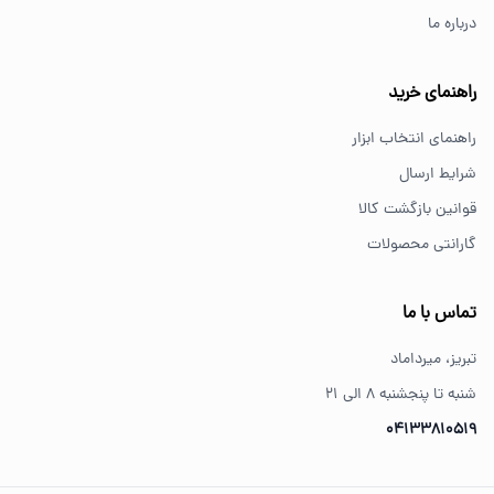
درباره ما
از کجا ابزار اصل بخریم؟
خرید از فروشگاه‌های معتبر مانند GS Tools باعث اطمینان از
راهنمای خرید
کیفیت و اصالت کالا می‌شود.
راهنمای انتخاب ابزار
شرایط ارسال
قوانین بازگشت کالا
گارانتی محصولات
تماس با ما
تبریز، میرداماد
شنبه تا پنجشنبه ۸ الی ۲۱
04133810519