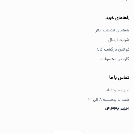
از کجا ابزار اصل بخریم؟
خرید از فروشگاه‌های معتبر مانند GS Tools باعث اطمینان از
راهنمای خرید
کیفیت و اصالت کالا می‌شود.
راهنمای انتخاب ابزار
شرایط ارسال
قوانین بازگشت کالا
گارانتی محصولات
تماس با ما
تبریز، میرداماد
شنبه تا پنجشنبه ۸ الی ۲۱
04133810519