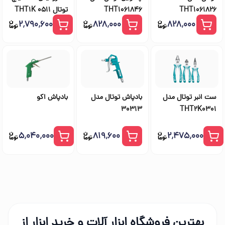
THT1061826
THT1061846
توتال THT1K 0511
۲٬۷۹۰٬۶۰۰
۸۲۸٬۰۰۰
۸۲۸٬۰۰۰
ست انبر توتال مدل
بادپاش توتال مدل
بادپاش اکو
30313
THT2K0301
۵٬۰۴۰٬۰۰۰
۸۱۹٬۶۰۰
۲٬۴۷۵٬۰۰۰
بهترین فروشگاه ابزار آلات و خرید ابزار از