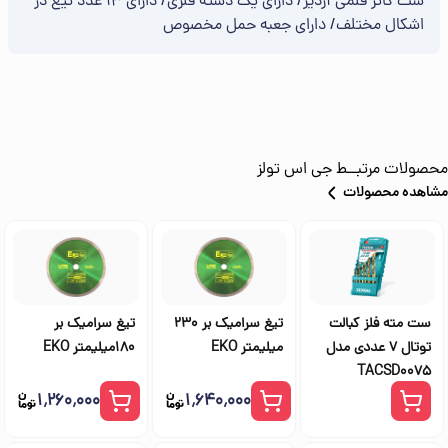
ست کاتر قلمی آردیر/ دارای یک دسته فلزی/ دارای 13 عدد تیغ در
اشکال مختلف/ دارای جعبه حمل مخصوص
محصولات مرتبــط
جی اس تولز
مشاهده محصولات
ست مته فلز کبالت
تیغ سرامیک بر 230
تیغ سرامیک بر
توتال 7 عددی مدل
میلیمتر EKO
180میلیمتر EKO
TACSD0075
۱٬۲۶۰٬۰۰۰
۱٬۶۴۰٬۰۰۰