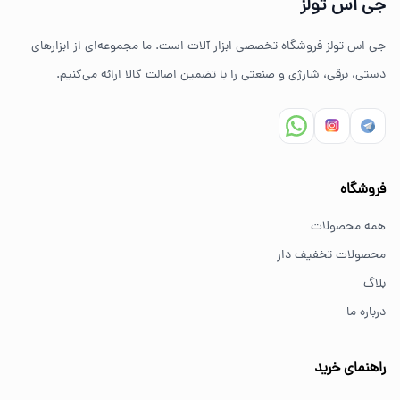
جی اس تولز
ضمانت اصالت کالا
جی اس تولز فروشگاه تخصصی ابزار آلات است. ما مجموعه‌ای از ابزارهای
ارسال سریع به سراسر ایران
دستی، برقی، شارژی و صنعتی را با تضمین اصالت کالا ارائه می‌کنیم.
مشاوره تخصصی خرید ابزار
سوالات متداول خرید ابزار
فروشگاه
بهترین ابزار برای کارهای خانگی چیست؟
همه محصولات
برای کارهای خانگی معمولاً ابزارهای سبک مانند دریل شارژی،
محصولات تخفیف دار
پیچ گوشتی و ابزار دستی انتخاب مناسبی هستند.
بلاگ
درباره ما
از کجا ابزار اصل بخریم؟
خرید از فروشگاه‌های معتبر مانند GS Tools باعث اطمینان از
راهنمای خرید
کیفیت و اصالت کالا می‌شود.