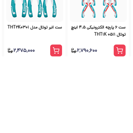
ست 6 پارچه الکترونیکی 4.5 اینچ
ست انبر توتال مدل THT2K0301
توتال THT1K 0511
۲٬۴۷۵٬۰۰۰
۲٬۷۹۰٬۶۰۰
شگاه ابزار آلات و خرید ابزار از ج
راهنمای جامع انتخاب و خرید ابزار دستی، برقی، صنعتی، بادی و بنزینی