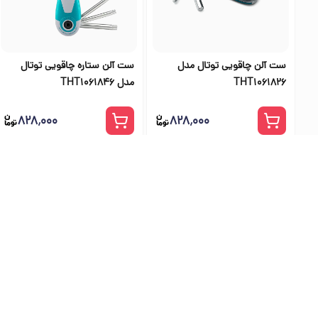
ست آلن چاقویی توتال مدل
ست آلن ستاره چاقویی توتال
THT1061826
مدل THT1061846
۸۲۸٬۰۰۰
۸۲۸٬۰۰۰
بهترین فرو