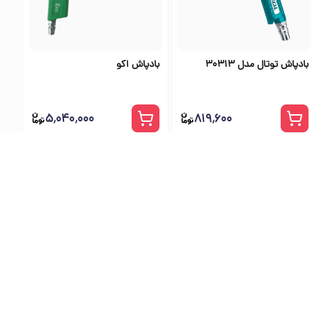
بادپاش توتال مدل 30313
بادپاش اکو
۵٬۰۴۰٬۰۰۰
۸۱۹٬۶۰۰
ی اس تولز