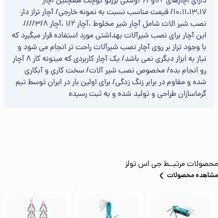
دارای آچارهای 1/2و3/4ولنگی بزرگو کوچک همچنین آچار
10،11،13،17/ قیمت مناسب نسبت به نمونه خارجی/ آچار تراز دار
نصب شیر الات شامل آچار شیر مخلوط ،آچار 1/2 ،آچار 3/8////
این آچار برای نصب شیرآلات بهداشتی مورد استفاده قرار میگیرد که
با وجود تراز بر روی آچار نصب شیرآلات راحت تر انجام می شود و
نیاز به ابزار دیگری نمی باشد/ یک آچار کاربردی که میتونه کار 8 آچار
رو انجام بده/ مخصوص نصب شیر آلات/ سخت کاری و آبکاری
شده و مقاوم در برابر زنگ زدگی/ برای اولین بار در ایران توسط تیم
گرماسازان طراحی و تولید شده و به ثبت رسیده
محصولات مرتبــط
جی اس تولز
مشاهده محصولات