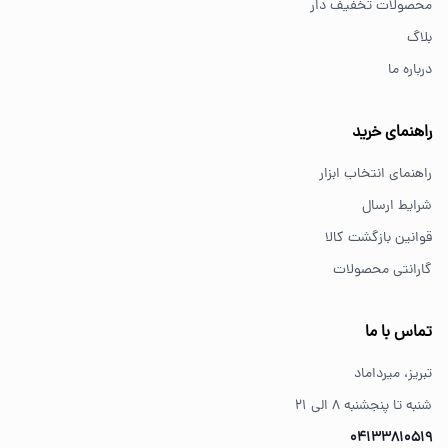
محصولات تخفیف دار
پیچ گوشتی و ابزار دستی انتخاب مناسبی هستند.
بلاگ
درباره ما
از کجا ابزار اصل بخریم؟
خرید از فروشگاه‌های معتبر مانند GS Tools باعث اطمینان از
راهنمای خرید
کیفیت و اصالت کالا می‌شود.
راهنمای انتخاب ابزار
شرایط ارسال
قوانین بازگشت کالا
گارانتی محصولات
تماس با ما
تبریز، میرداماد
شنبه تا پنجشنبه ۸ الی ۲۱
04133810519