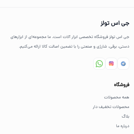
چرا خرید از جی اس تولز؟
تنوع بالای ابزارهای دستی و صنعتی
جی اس تولز
ضمانت اصالت کالا
جی اس تولز فروشگاه تخصصی ابزار آلات است. ما مجموعه‌ای از ابزارهای
ارسال سریع به سراسر ایران
دستی، برقی، شارژی و صنعتی را با تضمین اصالت کالا ارائه می‌کنیم.
مشاوره تخصصی خرید ابزار
سوالات متداول خرید ابزار
فروشگاه
بهترین ابزار برای کارهای خانگی چیست؟
همه محصولات
برای کارهای خانگی معمولاً ابزارهای سبک مانند دریل شارژی،
محصولات تخفیف دار
پیچ گوشتی و ابزار دستی انتخاب مناسبی هستند.
بلاگ
درباره ما
از کجا ابزار اصل بخریم؟