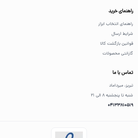
خرید از فروشگاه‌های معتبر مانند GS Tools باعث اطمینان از
راهنمای خرید
کیفیت و اصالت کالا می‌شود.
راهنمای انتخاب ابزار
شرایط ارسال
قوانین بازگشت کالا
گارانتی محصولات
تماس با ما
تبریز، میرداماد
شنبه تا پنجشنبه ۸ الی ۲۱
04133810519