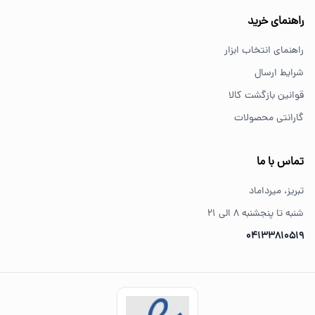
خرید از فروشگاه‌های معتبر مانند GS Tools باعث اطمینان از
راهنمای خرید
کیفیت و اصالت کالا می‌شود.
راهنمای انتخاب ابزار
شرایط ارسال
قوانین بازگشت کالا
گارانتی محصولات
تماس با ما
تبریز، میرداماد
شنبه تا پنجشنبه ۸ الی ۲۱
04133810519