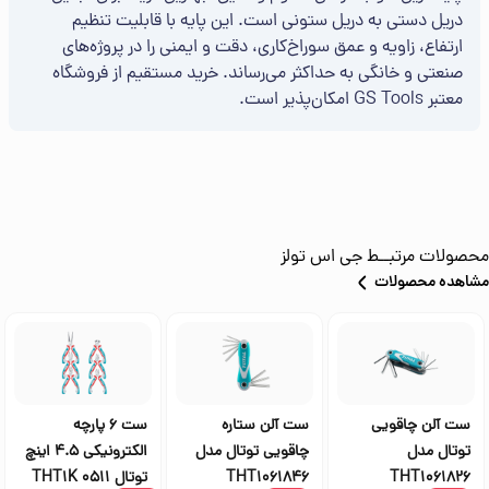
دریل دستی به دریل ستونی است. این پایه با قابلیت تنظیم
ارتفاع، زاویه و عمق سوراخ‌کاری، دقت و ایمنی را در پروژه‌های
صنعتی و خانگی به حداکثر می‌رساند. خرید مستقیم از فروشگاه
معتبر GS Tools امکان‌پذیر است.
محصولات مرتبــط
جی اس تولز
مشاهده محصولات
ست آلن چاقویی
ست آلن ستاره
ست 6 پارچه
توتال مدل
چاقویی توتال مدل
الکترونیکی 4.5 اینچ
THT1061826
THT1061846
توتال THT1K 0511