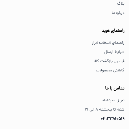
بلاگ
درباره ما
از کجا ابزار اصل بخریم؟
خرید از فروشگاه‌های معتبر مانند GS Tools باعث اطمینان از
راهنمای خرید
کیفیت و اصالت کالا می‌شود.
راهنمای انتخاب ابزار
شرایط ارسال
قوانین بازگشت کالا
گارانتی محصولات
تماس با ما
تبریز، میرداماد
شنبه تا پنجشنبه ۸ الی ۲۱
04133810519