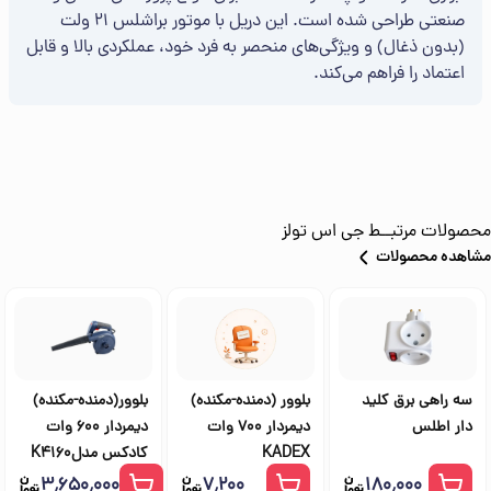
صنعتی طراحی شده است. این دریل با موتور براشلس 21 ولت
(بدون ذغال) و ویژگی‌های منحصر به فرد خود، عملکردی بالا و قابل
اعتماد را فراهم می‌کند.
محصولات مرتبــط
جی اس تولز
مشاهده محصولات
سه راهی برق کلید
بلوور (دمنده-مکنده)
بلوور(دمنده-مکنده)
دار اطلس
دیمردار 700 وات
دیمردار 600 وات
KADEX
کادکس مدلK4160
۳٬۶۵۰٬۰۰۰
۷٬۲۰۰
۱۸۰٬۰۰۰