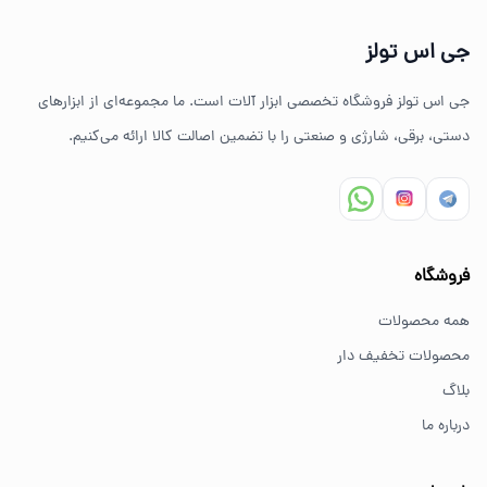
تنوع بالای ابزارهای دستی و صنعتی
جی اس تولز
ضمانت اصالت کالا
جی اس تولز فروشگاه تخصصی ابزار آلات است. ما مجموعه‌ای از ابزارهای
ارسال سریع به سراسر ایران
دستی، برقی، شارژی و صنعتی را با تضمین اصالت کالا ارائه می‌کنیم.
مشاوره تخصصی خرید ابزار
سوالات متداول خرید ابزار
فروشگاه
بهترین ابزار برای کارهای خانگی چیست؟
همه محصولات
برای کارهای خانگی معمولاً ابزارهای سبک مانند دریل شارژی،
محصولات تخفیف دار
پیچ گوشتی و ابزار دستی انتخاب مناسبی هستند.
بلاگ
درباره ما
از کجا ابزار اصل بخریم؟
خرید از فروشگاه‌های معتبر مانند GS Tools باعث اطمینان از