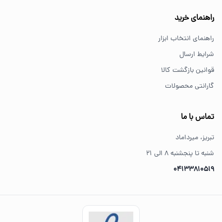
خرید از فروشگاه‌های معتبر مانند GS Tools باعث اطمینان از
راهنمای خرید
کیفیت و اصالت کالا می‌شود.
راهنمای انتخاب ابزار
شرایط ارسال
قوانین بازگشت کالا
گارانتی محصولات
تماس با ما
تبریز، میرداماد
شنبه تا پنجشنبه ۸ الی ۲۱
04133810519