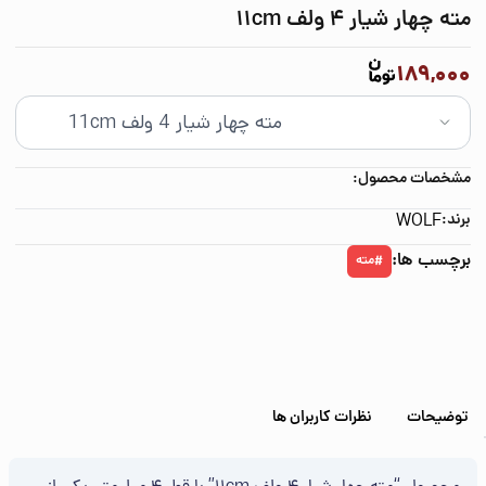
مته چهار شيار 4 ولف 11cm
189,000
مشخصات محصول:
برند:
WOLF
برچسب ها:
مته
#
توضیحات
نظرات کاربران ها