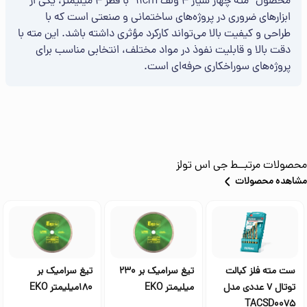
محصول “مته چهار شیار 4 ولف 11cm” با قطر 4 میلیمتر، یکی از
ابزارهای ضروری در پروژه‌های ساختمانی و صنعتی است که با
طراحی و کیفیت بالا می‌تواند کارکرد مؤثری داشته باشد. این مته با
دقت بالا و قابلیت نفوذ در مواد مختلف، انتخابی مناسب برای
پروژه‌های سوراخکاری حرفه‌ای است.
محصولات مرتبــط
جی اس تولز
مشاهده محصولات
ست مته فلز کبالت
تیغ سرامیک بر 230
تیغ سرامیک بر
توتال 7 عددی مدل
میلیمتر EKO
180میلیمتر EKO
TACSD0075