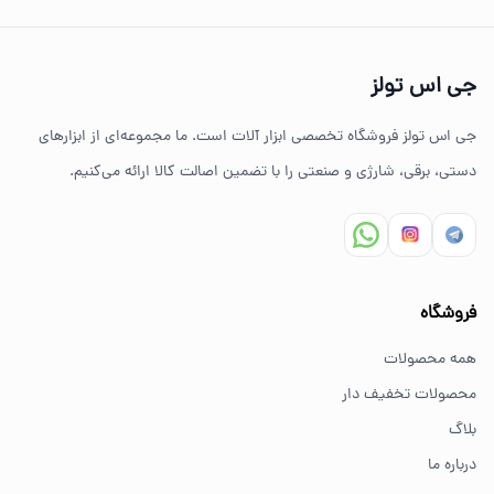
چرا خرید از جی اس تولز؟
تنوع بالای ابزارهای دستی و صنعتی
جی اس تولز
ضمانت اصالت کالا
جی اس تولز فروشگاه تخصصی ابزار آلات است. ما مجموعه‌ای از ابزارهای
ارسال سریع به سراسر ایران
دستی، برقی، شارژی و صنعتی را با تضمین اصالت کالا ارائه می‌کنیم.
مشاوره تخصصی خرید ابزار
سوالات متداول خرید ابزار
فروشگاه
بهترین ابزار برای کارهای خانگی چیست؟
همه محصولات
برای کارهای خانگی معمولاً ابزارهای سبک مانند دریل شارژی،
محصولات تخفیف دار
پیچ گوشتی و ابزار دستی انتخاب مناسبی هستند.
بلاگ
درباره ما
از کجا ابزار اصل بخریم؟