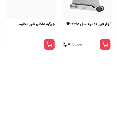
آچار فیلر 20 تیغ مدل RH-2698
چپگرد داخلی شیر مخلوط
۷۲۰٬۰۰۰
شگاه ابزار آلات و خرید ابزار از ج
راهنمای جامع انتخاب و خرید ابزار دستی، برقی، صنعتی، بادی و بنزینی