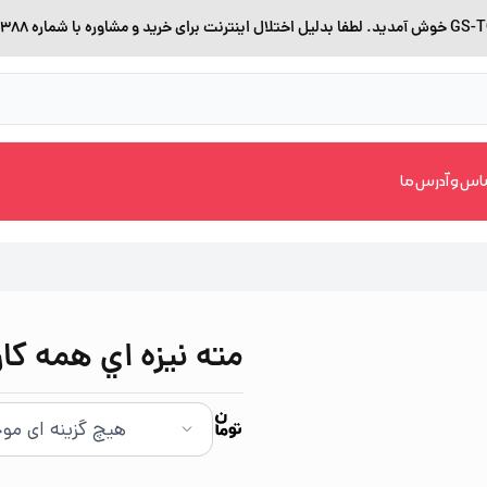
اس و آدرس ما
مته نيزه اي همه کاره10 متفر