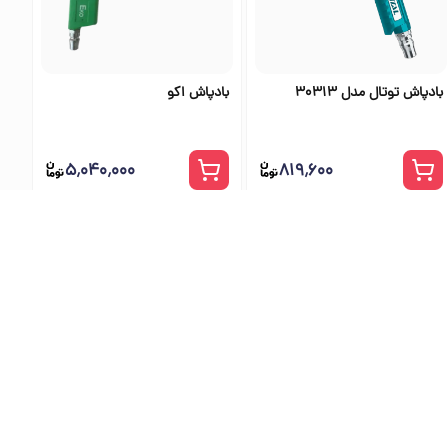
بادپاش توتال مدل 30313
بادپاش اکو
۵٬۰۴۰٬۰۰۰
۸۱۹٬۶۰۰
ی اس تولز