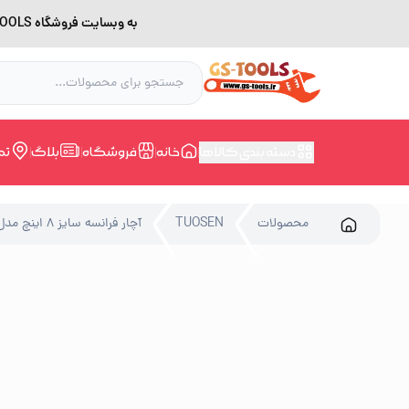
به وبسایت فروشگاه GS-TOOLS خوش آمدید. لطفا بدلیل اختلال اینترنت برای خرید و مشاوره با شماره 09228168388 در ارتباط باشید.
دسته بندی کالاها
خانه
فروشگاه
بلاگ
تم
محصولات
TUOSEN
آچار فرانسه سایز 8 اینچ مدل 15770 برند TUOSEN