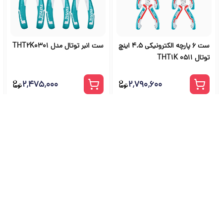
ست 6 پارچه الکترونیکی 4.5 اینچ
ست انبر توتال مدل THT2K0301
توتال THT1K 0511
۲٬۴۷۵٬۰۰۰
۲٬۷۹۰٬۶۰۰
شگاه ابزار آلات و خرید ابزار از ج
راهنمای جامع انتخاب و خرید ابزار دستی، برقی، صنعتی، بادی و بنزینی