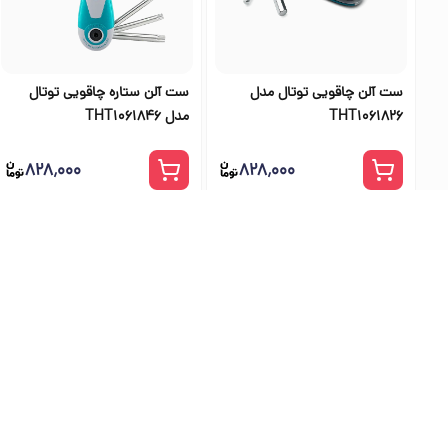
ست آلن چاقویی توتال مدل
ست آلن ستاره چاقویی توتال
THT1061826
مدل THT1061846
۸۲۸٬۰۰۰
۸۲۸٬۰۰۰
بهترین فرو