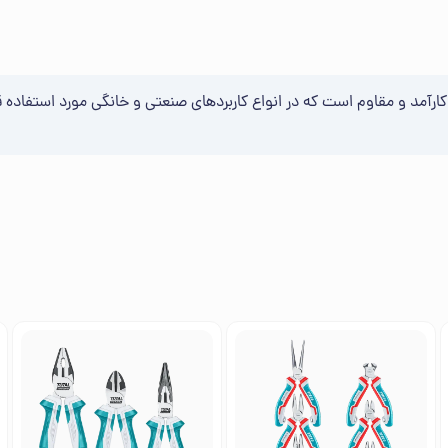
8 اینچ مدل 15770 برند TUOSEN ابزاری بسیار کارآمد و مقاوم است که در انواع کاربردهای صنعتی و خان