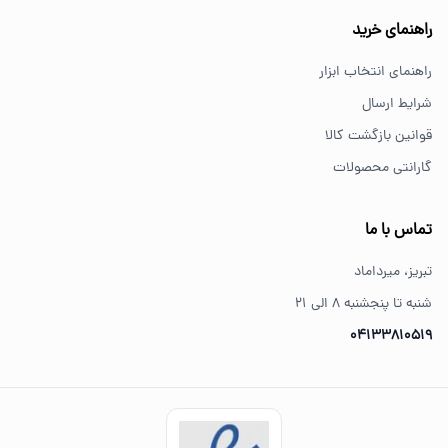
خرید از فروشگاه‌های معتبر مانند GS Tools باعث اطمینان از
راهنمای خرید
کیفیت و اصالت کالا می‌شود.
راهنمای انتخاب ابزار
شرایط ارسال
قوانین بازگشت کالا
گارانتی محصولات
تماس با ما
تبریز، میرداماد
شنبه تا پنجشنبه ۸ الی ۲۱
04133810519