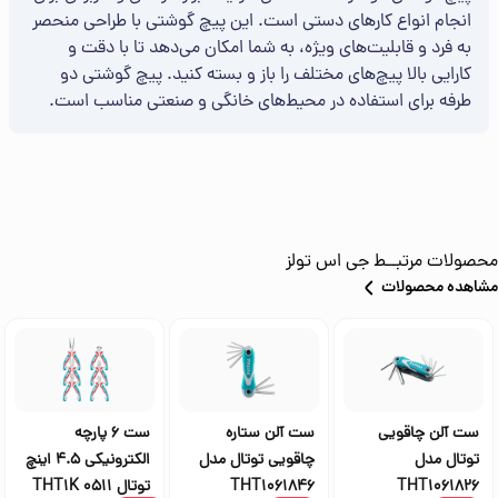
انجام انواع کارهای دستی است. این پیچ گوشتی با طراحی منحصر
به فرد و قابلیت‌های ویژه، به شما امکان می‌دهد تا با دقت و
کارایی بالا پیچ‌های مختلف را باز و بسته کنید. پیچ گوشتی دو
طرفه برای استفاده در محیط‌های خانگی و صنعتی مناسب است.
محصولات مرتبــط
جی اس تولز
مشاهده محصولات
ست آلن چاقویی
ست آلن ستاره
ست 6 پارچه
توتال مدل
چاقویی توتال مدل
الکترونیکی 4.5 اینچ
THT1061826
THT1061846
توتال THT1K 0511