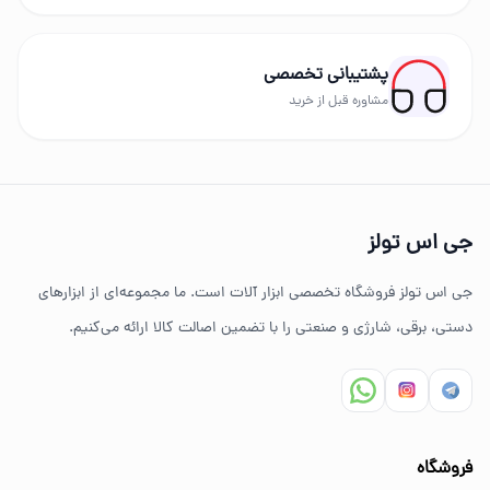
در GS Tools مجموعه‌ای از برندهای معتبر مانند دیوالت،
رونیکس، توسن، میکا، ادون، دینگچی، کادکس و سایر
پشتیبانی تخصصی
برندهای حرفه‌ای عرضه می‌شود.
مشاوره قبل از خرید
چرا خرید از جی اس تولز؟
تنوع بالای ابزارهای دستی و صنعتی
جی اس تولز
ضمانت اصالت کالا
جی اس تولز فروشگاه تخصصی ابزار آلات است. ما مجموعه‌ای از ابزارهای
ارسال سریع به سراسر ایران
دستی، برقی، شارژی و صنعتی را با تضمین اصالت کالا ارائه می‌کنیم.
مشاوره تخصصی خرید ابزار
سوالات متداول خرید ابزار
فروشگاه
بهترین ابزار برای کارهای خانگی چیست؟