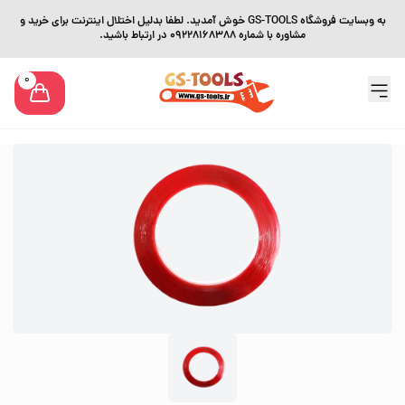
به وبسایت فروشگاه GS-TOOLS خوش آمدید. لطفا بدلیل اختلال اینترنت برای خرید و
مشاوره با شماره 09228168388 در ارتباط باشید.
0