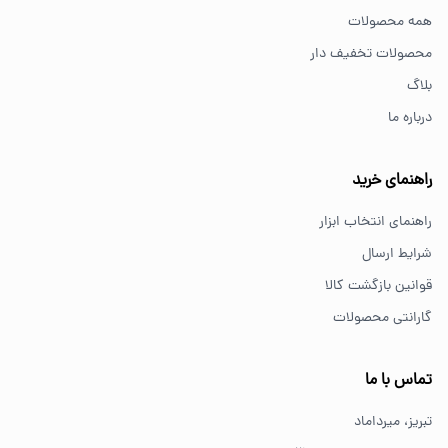
همه محصولات
برای کارهای خانگی معمولاً ابزارهای سبک مانند دریل شارژی،
محصولات تخفیف دار
پیچ گوشتی و ابزار دستی انتخاب مناسبی هستند.
بلاگ
درباره ما
از کجا ابزار اصل بخریم؟
خرید از فروشگاه‌های معتبر مانند GS Tools باعث اطمینان از
راهنمای خرید
کیفیت و اصالت کالا می‌شود.
راهنمای انتخاب ابزار
شرایط ارسال
قوانین بازگشت کالا
گارانتی محصولات
تماس با ما
تبریز، میرداماد