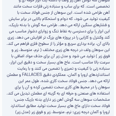
سوهان سه‌ گوش آهن زبر ولف با دسته یک ابزار حرفه ای و
تخصصی است. که برای ساب و سنباده ‌زنی فلزات سخت مانند
آهن طراحی شده است. این سوهان از جنس فولاد سخت با
کیفیت تولید می شود، که دوام و استحکام بالایی در برابر سایش
و فشارهای سنگین ارائه می دهد. طراحی سه‌ گوش با بدنه باریک،
این ابزار را برای دسترسی به نقاط تنگ و زوایای دشوار مناسب می
کند وکنترل و کارایی را در پروژه های بزرگ ‌تر افزایش می دهد. زبری
بالای آن، براده‌ برداری سریع و مؤثر را از سطوح فلزی فراهم می کند.
این سوهان ولف در درجه های زبری مختلف ( نرم، متوسط، زبر و
فوق زبر ) تولید می شود و مدل زبر آن برای حذف مواد اضافی با
سرعت بالا مناسب است. عاج های بسیار سخت و دقیق این ابزار،
سنباده ‌زنی با کیفیت و تمیزی را تضمین می کنند و با رعایت
استانداردهای اروپا و آلمان، عملکردی دقیق FALLACIES و مطمئن
ارائه می دهد. جنس فولاد سخت ‌کاری ‌شده، طول عمر این
سوهان را در محیط های کاری سخت تضمین کرده و آن را برای
استفاده های صنعتی و حرفه ای به گزینه ای مطمئن تبدیل می کند.
مشخصات سوهان سه‌ گوش آهن زبر دارای بدنه باریک جنس:
فولاد سخت دارای عاج های بسیار سخت تولید مطابق استاندارد
اروپا و آلمان درجه زبری: نرم، متوسط، زبر و فوق زبر (مدل زبر)