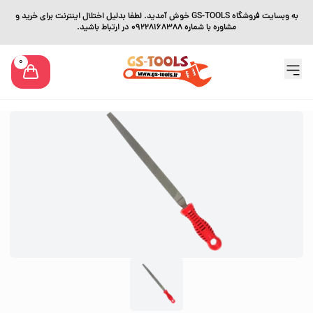
به وبسایت فروشگاه GS-TOOLS خوش آمدید. لطفا بدلیل اختلال اینترنت برای خرید و
مشاوره با شماره 09228168388 در ارتباط باشید.
0