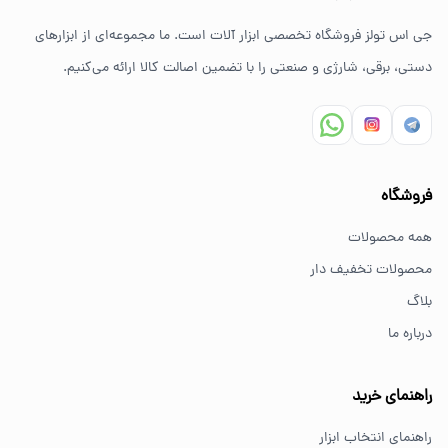
ضمانت اصالت کالا
جی اس تولز فروشگاه تخصصی ابزار آلات است. ما مجموعه‌ای از ابزارهای
ارسال سریع به سراسر ایران
دستی، برقی، شارژی و صنعتی را با تضمین اصالت کالا ارائه می‌کنیم.
مشاوره تخصصی خرید ابزار
سوالات متداول خرید ابزار
فروشگاه
بهترین ابزار برای کارهای خانگی چیست؟
همه محصولات
برای کارهای خانگی معمولاً ابزارهای سبک مانند دریل شارژی،
محصولات تخفیف دار
پیچ گوشتی و ابزار دستی انتخاب مناسبی هستند.
بلاگ
درباره ما
از کجا ابزار اصل بخریم؟
خرید از فروشگاه‌های معتبر مانند GS Tools باعث اطمینان از
راهنمای خرید
کیفیت و اصالت کالا می‌شود.
راهنمای انتخاب ابزار