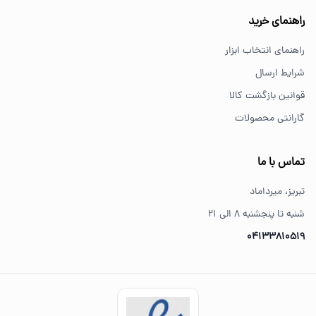
خرید از فروشگاه‌های معتبر مانند GS Tools باعث اطمینان از
راهنمای خرید
کیفیت و اصالت کالا می‌شود.
راهنمای انتخاب ابزار
شرایط ارسال
قوانین بازگشت کالا
گارانتی محصولات
تماس با ما
تبریز، میرداماد
شنبه تا پنجشنبه ۸ الی ۲۱
04133810519