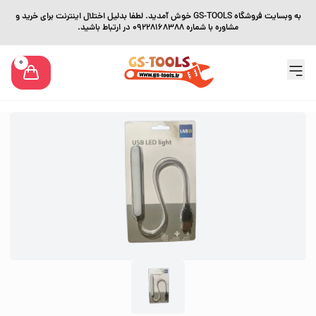
به وبسایت فروشگاه GS-TOOLS خوش آمدید. لطفا بدلیل اختلال اینترنت برای خرید و
مشاوره با شماره 09228168388 در ارتباط باشید.
0