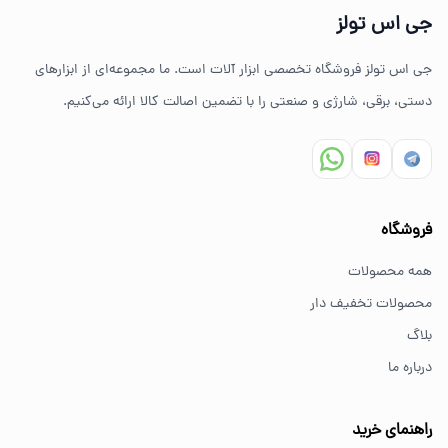
جی اس تولز
ضمانت اصالت کالا
جی اس تولز فروشگاه تخصصی ابزار آلات است. ما مجموعه‌ای از ابزارهای
ارسال سریع به سراسر ایران
دستی، برقی، شارژی و صنعتی را با تضمین اصالت کالا ارائه می‌کنیم.
مشاوره تخصصی خرید ابزار
سوالات متداول خرید ابزار
فروشگاه
بهترین ابزار برای کارهای خانگی چیست؟
همه محصولات
برای کارهای خانگی معمولاً ابزارهای سبک مانند دریل شارژی،
محصولات تخفیف دار
پیچ گوشتی و ابزار دستی انتخاب مناسبی هستند.
بلاگ
درباره ما
از کجا ابزار اصل بخریم؟
خرید از فروشگاه‌های معتبر مانند GS Tools باعث اطمینان از
راهنمای خرید