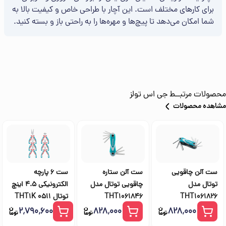
برای کارهای مختلف است. این آچار با طراحی خاص و کیفیت بالا به
شما امکان می‌دهد تا پیچ‌ها و مهره‌ها را به راحتی باز و بسته کنید.
محصولات مرتبــط
جی اس تولز
مشاهده محصولات
ست آلن چاقویی
ست آلن ستاره
ست 6 پارچه
توتال مدل
چاقویی توتال مدل
الکترونیکی 4.5 اینچ
THT1061826
THT1061846
توتال THT1K 0511
۲٬۷۹۰٬۶۰۰
۸۲۸٬۰۰۰
۸۲۸٬۰۰۰