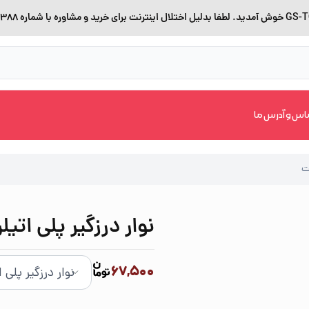
اس و آدرس ما
نوار درزگیر پلی اتیلن ع
67,500