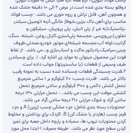
چسب فولاد تیوپی8 گرم همه کاره هارد تیس به صورت تیوپی
دوقلو بسته بندی شده است.در عرض ۲ الی ۱۰ دقیقه خشک شده
و همچون آهن، قابل تراش و رزوه خوری می باشد. -چسب فولاد
مناسب برای:آهن،باک بنزین،شوفاژ خانگی،آینه اتومبیل،سیلندر
،پلاستیک(به غیر از پلی اتیلن، پلی پروپیلن، سیلیکون و
تفلون)،پی‌وی‌سی ،مجسمه پلی‌استری،کارتل روغن، شیشه، سنگ،
گرانیت،لوله آب،مجسمه شیشه‌ای،موتور خودرو،صندلی،ظروف
چینی،سرامیک،رادیاتور،ماکت و اسباب‌بازی و…می باشد. -از نقاط
قوت این محصول میتوان به موارد زیر اشاره کرد. ۱. برای چسباندن
طیف وسیعی از قطعات (یا سابستریتها) جواب داده است.
۲.قدرت چسبندگی قطعات چسبانده شده نسبت به نمونه رقیب
بالاتر می باشد. -قدرت چسب: ۶۰ کیلوگرم بر ۱ سانتی مترمربع
تحمل کشش دائمی و ۳۰۰ کیلوگرم بر سانتی مترمربع تحمل
کششی موقت این چسب می باشد. – تحمل حرارتی ۱۳۰ درجه
سانتی گراد و شوک حرارتی ۲۱۰ درجه سانتی گراد می باشد.
-محتویات بسته بندی شامل: جزء مشکی چسب (رزین) A و جزء
قرمز چسب (هاردنر یا خشک کن) B، کاردک برای برداشتن و مخلوط
کردن محتویات تیوپ ها، سمباده و پارچه داخل جعبه برای تمیز
کردن سطح مورد نظر می باشد. -طریقه مصرف: ۱-ابتدا محل مورد