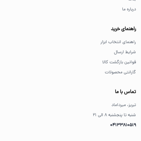
درباره ما
از کجا ابزار اصل بخریم؟
خرید از فروشگاه‌های معتبر مانند GS Tools باعث اطمینان از
راهنمای خرید
کیفیت و اصالت کالا می‌شود.
راهنمای انتخاب ابزار
شرایط ارسال
قوانین بازگشت کالا
گارانتی محصولات
تماس با ما
تبریز، میرداماد
شنبه تا پنجشنبه ۸ الی ۲۱
04133810519