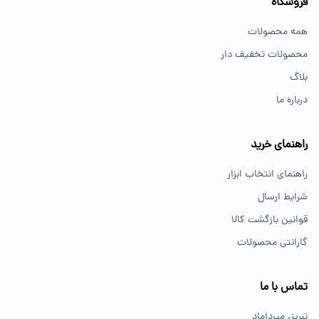
فروشگاه
بهترین ابزار برای کارهای خانگی چیست؟
همه محصولات
برای کارهای خانگی معمولاً ابزارهای سبک مانند دریل شارژی،
محصولات تخفیف دار
پیچ گوشتی و ابزار دستی انتخاب مناسبی هستند.
بلاگ
درباره ما
از کجا ابزار اصل بخریم؟
خرید از فروشگاه‌های معتبر مانند GS Tools باعث اطمینان از
راهنمای خرید
کیفیت و اصالت کالا می‌شود.
راهنمای انتخاب ابزار
شرایط ارسال
قوانین بازگشت کالا
گارانتی محصولات
تماس با ما
تبریز، میرداماد