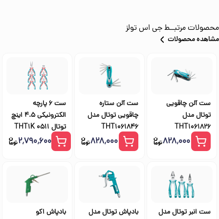
محصولات مرتبــط
جی اس تولز
مشاهده محصولات
ست آلن چاقویی
ست آلن ستاره
ست 6 پارچه
توتال مدل
چاقویی توتال مدل
الکترونیکی 4.5 اینچ
THT1061826
THT1061846
توتال THT1K 0511
۲٬۷۹۰٬۶۰۰
۸۲۸٬۰۰۰
۸۲۸٬۰۰۰
ست انبر توتال مدل
بادپاش توتال مدل
بادپاش اکو