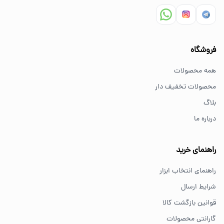
مشاوره تخصصی خرید ابزار
سوالات متداول خرید ابزار
فروشگاه
بهترین ابزار برای کارهای خانگی چیست؟
همه محصولات
برای کارهای خانگی معمولاً ابزارهای سبک مانند دریل شارژی،
محصولات تخفیف دار
پیچ گوشتی و ابزار دستی انتخاب مناسبی هستند.
بلاگ
درباره ما
از کجا ابزار اصل بخریم؟
خرید از فروشگاه‌های معتبر مانند GS Tools باعث اطمینان از
راهنمای خرید
کیفیت و اصالت کالا می‌شود.
راهنمای انتخاب ابزار
شرایط ارسال
قوانین بازگشت کالا
گارانتی محصولات