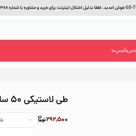
اس و آدرس ما
طی لاستیکی 50 سانت
292,500