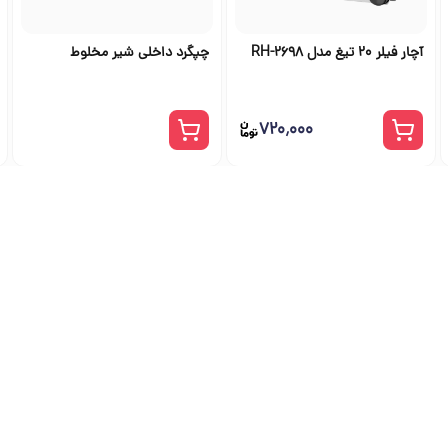
آچار فیلر 20 تیغ مدل RH-2698
چپگرد داخلی شیر مخلوط
۷۲۰٬۰۰۰
شگاه ابزار آلات و خرید ابزار از ج
راهنمای جامع انتخاب و خرید ابزار دستی، برقی، صنعتی، بادی و بنزینی