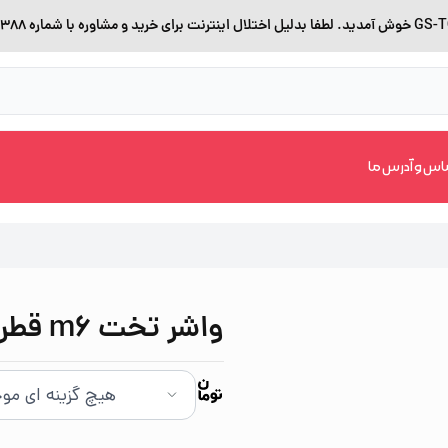
اس و آدرس ما
واشر تخت m6 قطر 18