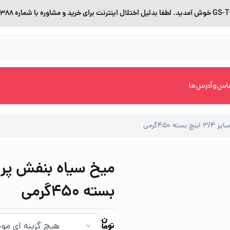
اس و آدرس ما
 450گرمی
بسته 450گرمی