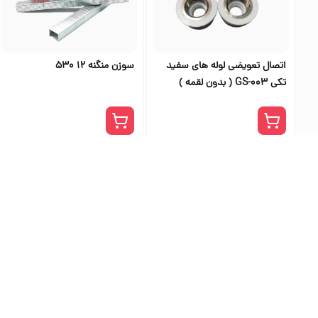
اتصال تعویضی لوله های سفید
سوزن منگنه 12 530
تکی GS-003 ( بدون لقمه )
بهترین فرو