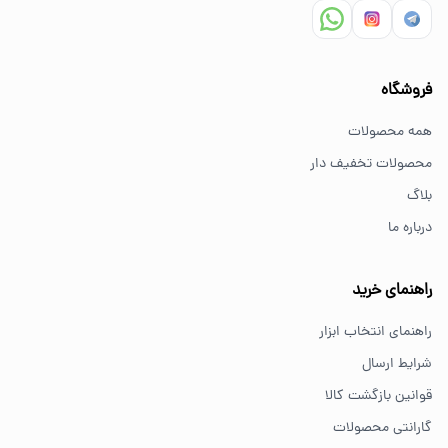
سوالات متداول خرید ابزار
فروشگاه
بهترین ابزار برای کارهای خانگی چیست؟
همه محصولات
برای کارهای خانگی معمولاً ابزارهای سبک مانند دریل شارژی،
محصولات تخفیف دار
پیچ گوشتی و ابزار دستی انتخاب مناسبی هستند.
بلاگ
درباره ما
از کجا ابزار اصل بخریم؟
خرید از فروشگاه‌های معتبر مانند GS Tools باعث اطمینان از
راهنمای خرید
کیفیت و اصالت کالا می‌شود.
راهنمای انتخاب ابزار
شرایط ارسال
قوانین بازگشت کالا
گارانتی محصولات